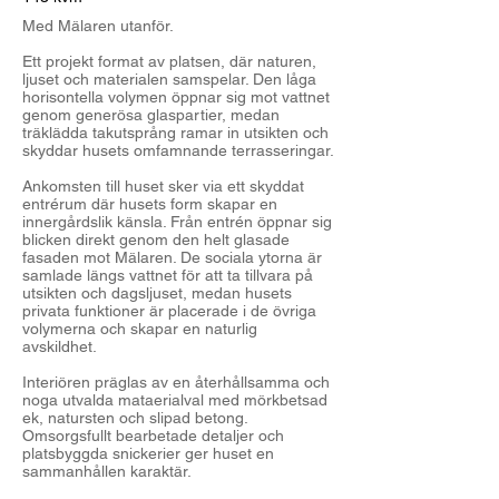
Med Mälaren utanför.
Ett projekt format av platsen, där naturen,
ljuset och materialen samspelar. Den låga
horisontella volymen öppnar sig mot vattnet
genom generösa glaspartier, medan
träklädda takutsprång ramar in utsikten och
skyddar husets omfamnande terrasseringar.
Ankomsten till huset sker via ett skyddat
entrérum där husets form skapar en
innergårdslik känsla. Från entrén öppnar sig
blicken direkt genom den helt glasade
fasaden mot Mälaren. De sociala ytorna är
samlade längs vattnet för att ta tillvara på
utsikten och dagsljuset, medan husets
privata funktioner är placerade i de övriga
volymerna och skapar en naturlig
avskildhet.
Interiören präglas av en återhållsamma och
noga utvalda mataerialval med mörkbetsad
ek, natursten och slipad betong.
Omsorgsfullt bearbetade detaljer och
platsbyggda snickerier ger huset en
sammanhållen karaktär.